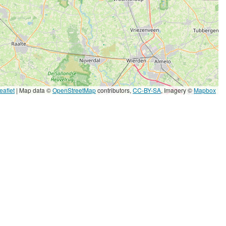
eaflet
|
Map data ©
OpenStreetMap
contributors,
CC-BY-SA
, Imagery ©
Mapbox